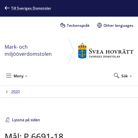
Till Sveriges Domstolar
Teckenspråk
Other languages
Mark- och
miljööverdomstolen
Meny
Sök
2020
Lyssna på sidan
Mål: P 6691-18