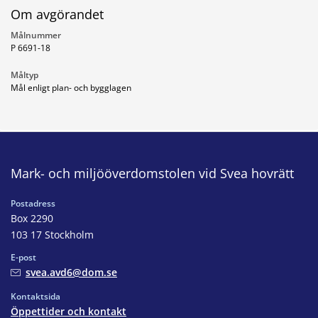
Om avgörandet
Målnummer
P 6691-18
Måltyp
Mål enligt plan- och bygglagen
Mark- och miljööverdomstolen vid Svea hovrätt
Postadress
Box 2290
103 17 Stockholm
E-post
svea.avd6@dom.se
Kontaktsida
Öppettider och kontakt