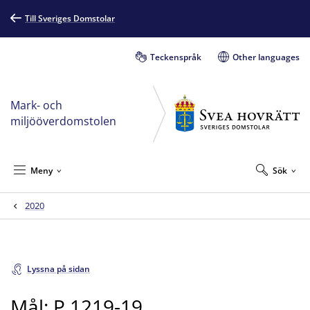
Till Sveriges Domstolar
Teckenspråk
Other languages
Mark- och
miljööverdomstolen
Meny
Sök
2020
Lyssna på sidan
Mål: P 1219-19