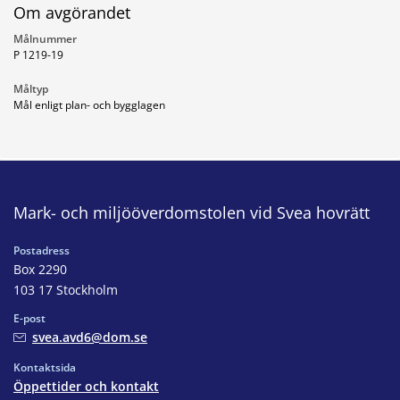
Om avgörandet
Målnummer
P 1219-19
Måltyp
Mål enligt plan- och bygglagen
Mark- och miljööverdomstolen vid Svea hovrätt
Postadress
Box 2290
103 17 Stockholm
E-post
svea.avd6@dom.se
Kontaktsida
Öppettider och kontakt