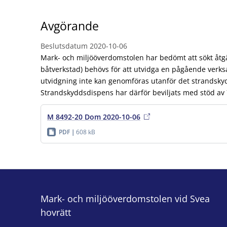
Avgörande
Beslutsdatum
2020-10-06
Mark- och miljööverdomstolen har bedömt att sökt åtgä
båtverkstad) behövs för att utvidga en pågående verk
utvidgning inte kan genomföras utanför det strandsk
Strandskyddsdispens har därför beviljats med stöd av 7
M 8492-20 Dom 2020-10-06
PDF
608 kB
Mark- och miljööverdomstolen vid Svea
hovrätt