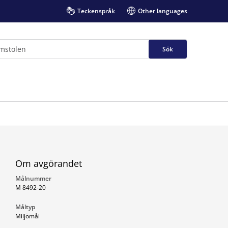
Teckenspråk
Other languages
Sök
Om avgörandet
Målnummer
M 8492-20
Måltyp
Miljömål