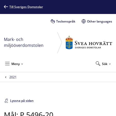
Till Sveriges Domstolar
Teckenspråk
Other languages
Mark- och
miljööverdomstolen
Meny
Sök
2021
Lyssna på sidan
Mål: P 5496-20