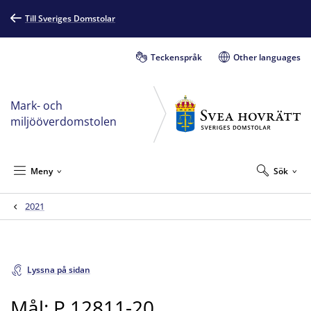
Till Sveriges Domstolar
Teckenspråk
Other languages
Mark- och
miljööverdomstolen
Meny
Sök
2021
Lyssna på sidan
Mål: P 12811-20