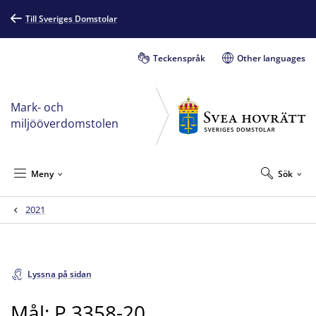
Till Sveriges Domstolar
Teckenspråk
Other languages
Mark- och
miljööverdomstolen
Meny
Sök
2021
Lyssna på sidan
Mål: P 3358-20