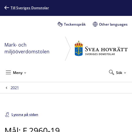
Till Sveriges Domstolar
Teckenspråk
Other languages
Mark- och
miljööverdomstolen
Meny
Sök
2021
Lyssna på sidan
Mål: F 2960-19