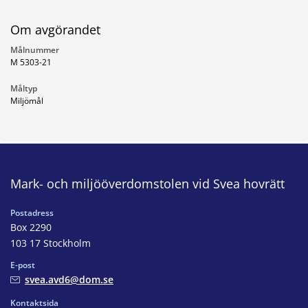
Om avgörandet
Målnummer
M 5303-21
Måltyp
Miljömål
Mark- och miljööverdomstolen vid Svea hovrätt
Postadress
Box 2290
103 17 Stockholm
E-post
svea.avd6@dom.se
Kontaktsida