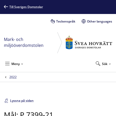
Till Sveriges Domstolar
Teckenspråk
Other languages
Mark- och
miljööverdomstolen
Meny
Sök
2022
Lyssna på sidan
Mål: P 7399-21