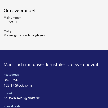
Om avgörandet
Målnummer
P 7399-21
Måltyp
Mål enligt plan- och bygglagen
Mark- och miljööverdomstolen vid Svea hovrätt
Postadress
Box 2290
103 17 Stockholm
E-post
svea.avd6@dom.se
Kontaktsida