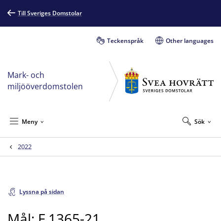
Till Sveriges Domstolar
Teckenspråk
Other languages
Mark- och
miljööverdomstolen
Meny
Sök
2022
Lyssna på sidan
Mål: F 1365-21