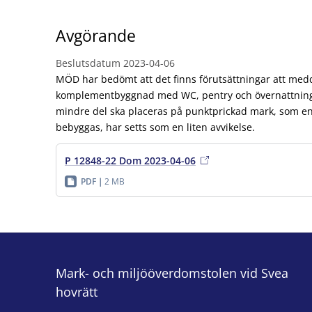
Avgörande
Beslutsdatum
2023-04-06
MÖD har bedömt att det finns förutsättningar att medd
komplementbyggnad med WC, pentry och övernattnings
mindre del ska placeras på punktprickad mark, som enl
bebyggas, har setts som en liten avvikelse.
P 12848-22 Dom 2023-04-06
PDF
2 MB
Mark- och miljööverdomstolen vid Svea
hovrätt