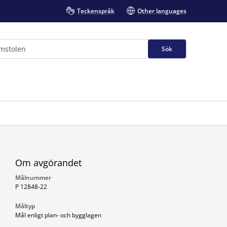
Teckenspråk
Other languages
Sök
Om avgörandet
Målnummer
P 12848-22
Måltyp
Mål enligt plan- och bygglagen