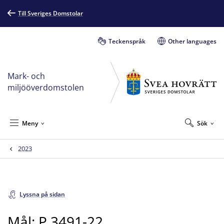
Till Sveriges Domstolar
Teckenspråk
Other languages
Mark- och
miljööverdomstolen
Meny
Sök
2023
Lyssna på sidan
Mål: P 3491-22