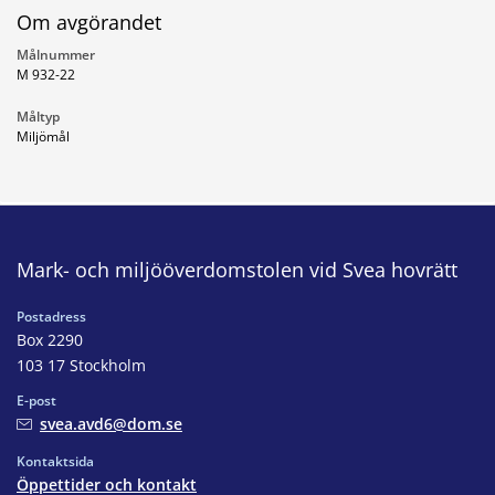
Om avgörandet
Målnummer
M 932-22
Måltyp
Miljömål
Mark- och miljööverdomstolen vid Svea hovrätt
Postadress
Box 2290
103 17 Stockholm
E-post
svea.avd6@dom.se
Kontaktsida
Öppettider och kontakt