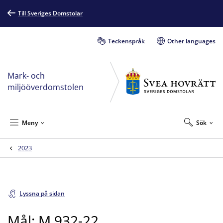
Till Sveriges Domstolar
Teckenspråk
Other languages
Mark- och
miljööverdomstolen
Meny
Sök
2023
Lyssna på sidan
Mål: M 932-22