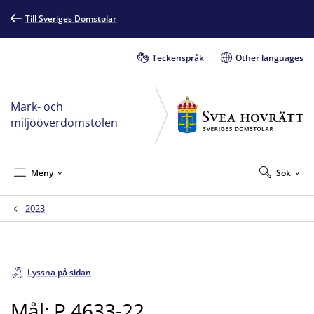
Till Sveriges Domstolar
Teckenspråk
Other languages
Mark- och
miljööverdomstolen
Meny
Sök
2023
Lyssna på sidan
Mål: P 4633-22