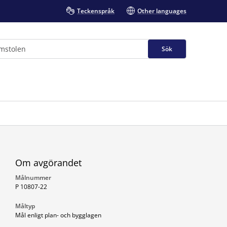
Teckenspråk
Other languages
Sök
Om avgörandet
Målnummer
P 10807-22
Måltyp
Mål enligt plan- och bygglagen