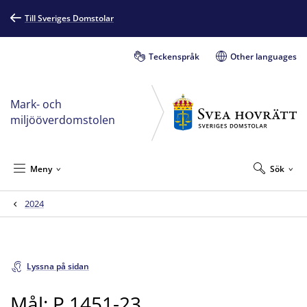
Till Sveriges Domstolar
Teckenspråk
Other languages
Mark- och
miljööverdomstolen
Meny
Sök
2024
Lyssna på sidan
Mål: P 1451-23