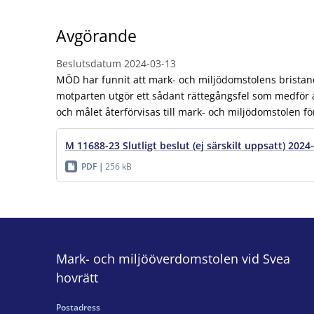
Avgörande
Beslutsdatum
2024-03-13
MÖD har funnit att mark- och miljödomstolens brist
motparten utgör ett sådant rättegångsfel som medför
och målet återförvisas till mark- och miljödomstolen fö
M 11688-23 Slutligt beslut (ej särskilt uppsatt) 2024
PDF
256 kB
Mark- och miljööverdomstolen vid Svea
hovrätt
Postadress