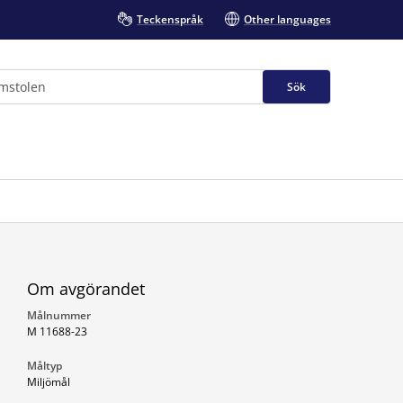
Teckenspråk
Other languages
Sök
Om avgörandet
Målnummer
M 11688-23
Måltyp
Miljömål