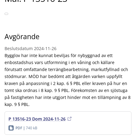
Avgörande
Beslutsdatum
2024-11-26
Bygglov har inte kunnat beviljas för nybyggnad av ett
enbostadshus vars utformning i en våning och källare
förutsatt omfattande terrängbearbetning, markutfyllnad och
stödmurar. MÖD har bedömt att åtgärden varken uppfyllt
kraven på anpassning i 2 kap. 6 § PBL eller kraven på hur en
tomt ska ordnas i 8 kap. 9 § PBL. Förekomsten av en sjöstuga
på fastigheten har inte utgjort hinder mot en tillämpning av 8
kap. 9 § PBL.
P 13516-23 Dom 2024-11-26
PDF
740 kB