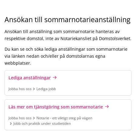
Ansökan till sommarnotarieanställning
Ansökan till anställning som sommarnotarie hanteras av
respektive domstol, inte av Notariekansliet på Domstolsverket.
Du kan se och söka lediga anställningar som sommarnotarie
via länken nedan och/eller på domstolarnas egna
webbplatser.
Lediga anställningar
Jobba hos oss
Lediga jobb
Finns under:
Jobba hos oss, Lediga jobb
.
Läs mer om tjänstgöring som sommarnotarie
Jobba hos oss
Notarie - ett viktigt steg på vägen
Jobb och praktik under studietiden
Finns under:
Jobba hos oss, Notarie - ett viktigt steg på vägen, Jobb och prak