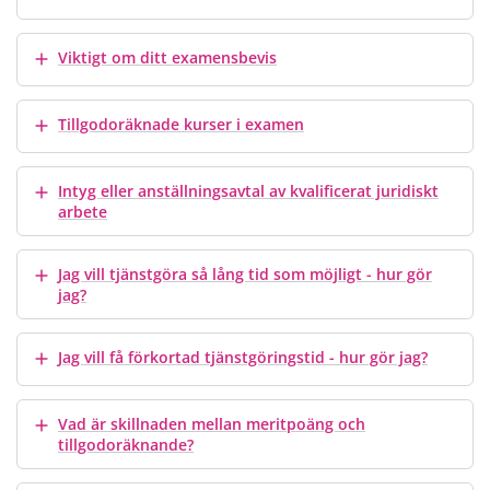
Visa mer
Viktigt om ditt examensbevis
Visa mer
Tillgodoräknade kurser i examen
Visa mer
Intyg eller anställningsavtal av kvalificerat juridiskt
arbete
Visa mer
Jag vill tjänstgöra så lång tid som möjligt - hur gör
jag?
Visa mer
Jag vill få förkortad tjänstgöringstid - hur gör jag?
Visa mer
Vad är skillnaden mellan meritpoäng och
tillgodoräknande?