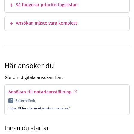
Visa mer
Så fungerar prioriteringslistan
Visa mer
Ansökan måste vara komplett
Här ansöker du
Gör din digitala ansökan här.
Ansökan till notarieanställning
, extern länk
, öppnas i ny flik
Extern länk
https://bli-notarie.etjanst.domstol.se/
Innan du startar