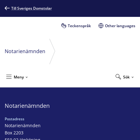
Till Sveriges Domstolar
Teckenspråk
Other languages
Notarienämnden
Meny
Sök
Notarienämnden
Postadress
Notarienämnden
Box 2203
550 02 Jönköping