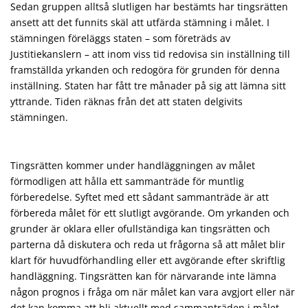
Sedan gruppen alltså slutligen har bestämts har tingsrätten
ansett att det funnits skäl att utfärda stämning i målet. I
stämningen föreläggs staten – som företräds av
Justitiekanslern – att inom viss tid redovisa sin inställning till
framställda yrkanden och redogöra för grunden för denna
inställning. Staten har fått tre månader på sig att lämna sitt
yttrande. Tiden räknas från det att staten delgivits
stämningen.
Tingsrätten kommer under handläggningen av målet
förmodligen att hålla ett sammanträde för muntlig
förberedelse. Syftet med ett sådant sammanträde är att
förbereda målet för ett slutligt avgörande. Om yrkanden och
grunder är oklara eller ofullständiga kan tingsrätten och
parterna då diskutera och reda ut frågorna så att målet blir
klart för huvudförhandling eller ett avgörande efter skriftlig
handläggning. Tingsrätten kan för närvarande inte lämna
någon prognos i fråga om när målet kan vara avgjort eller när
det kan komma att bli aktuellt med sammanträden i målet.