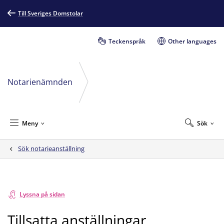
Till Sveriges Domstolar
Teckenspråk
Other languages
Notarienämnden
Meny
Sök
Sök notarieanställning
Lyssna på sidan
Tillsatta anställningar