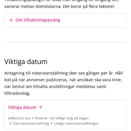
varierar mellan domstolarna. Det beror på flera faktorer.
Visa mer
Om tillsättningspoäng
Viktiga datum
Antagning till notarieanställning sker sex gånger per år. Håll
koll på när annonser publiceras, när ansökan ska vara inne,
när beslut om tillsatta anställningar meddelas samt
tillträdesdag.
Viktiga datum
Jobba hos oss
Notarie - ett viktigt steg på vägen
Sök notarieanställning
Lediga notarieanställningar
Finns under:
Jobba hos oss, Notarie - ett viktigt steg på vägen, Sök notariea