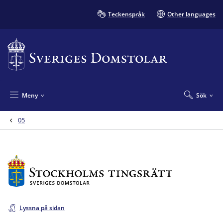
Teckenspråk
Other languages
Meny
Sök
05
Lyssna på sidan