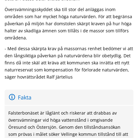
Översvämningsskyddet ska till stor del anläggas inom
områden som har mycket höga naturvärden. För att begränsa
påverkan på miljön har domstolen skärpt kraven på hur höga
halter av skadliga ämnen som tillåts i de massor som tillförs
områdena.
- Med dessa skärpta krav på massornas renhet bedömer vi att
den långsiktiga påverkan på naturvärdena blir obetydlig. Det
finns då inte skäl att kräva att kommunen ska inrätta ett nytt
naturreservat som kompensation för förlorade naturvärden,
säger hovrättsrådet Ralf Järtelius
Fakta
Falsterbonäset är låglänt och riskerar att drabbas av
översvämningar vid höga vattenstånd i omgivande
Öresund och Östersjön. Genom den tillståndsansökan
som prövas i målet söker Vellinge kommun tillstånd till att