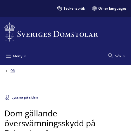
Teckenspråk
Other languages
Meny
Sök
06
Lyssna på sidan
Dom gällande
översvämningsskydd på