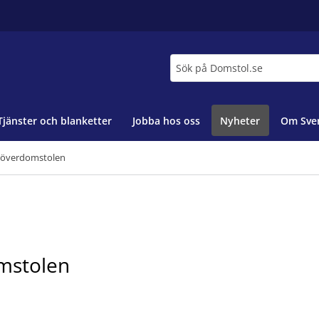
Sök
Tjänster och blanketter
Jobba hos oss
Nyheter
Om Sver
söverdomstolen
mstolen