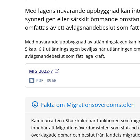
Med lagens nuvarande uppbyggnad kan inte 
synnerligen eller särskilt ömmande omständ
omfattas av ett avlägsnandebeslut som fått 
Med nuvarande uppbyggnad av utlänningslagen kan int
5 kap. 6 § utlänningslagen beviljas när utlänningen omf
avlägsnandebeslut som fått laga kraft.
MIG 2022-7
PDF
89 kB
Fakta om Migrationsöverdomstolen
Kammarrätten i Stockholm har funktionen som migr
innebär att Migrationsöverdomstolen som slut- och 
överklagade domar och beslut från landets migrati