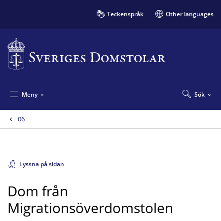
Teckenspråk
Other languages
Meny
Sök
06
Lyssna på sidan
Dom från
Migrationsöverdomstolen