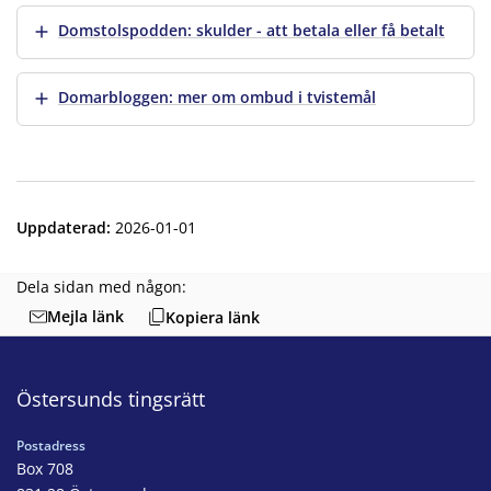
Visa mer
Domstolspodden: skulder - att betala eller få betalt
Visa mer
Domarbloggen: mer om ombud i tvistemål
Uppdaterad
:
2026-01-01
Dela sidan med någon:
Mejla länk
Kopiera länk
Östersunds tingsrätt
Postadress
Box 708