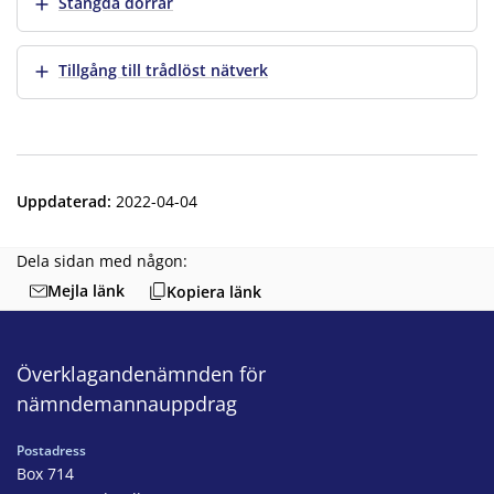
Visa mer
Stängda dörrar
Visa mer
Tillgång till trådlöst nätverk
Uppdaterad
:
2022-04-04
Dela sidan med någon:
Mejla länk
Kopiera länk
Överklagandenämnden för
nämndemannauppdrag
Postadress
Box 714