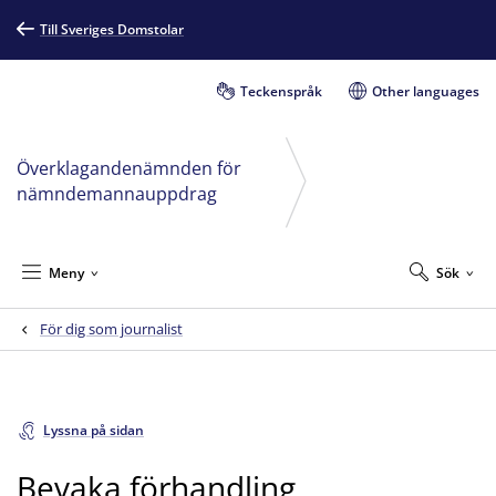
Till Sveriges Domstolar
Teckenspråk
Other languages
Överklagandenämnden för
nämndemannauppdrag
Meny
Sök
För dig som journalist
Lyssna på sidan
Bevaka förhandling