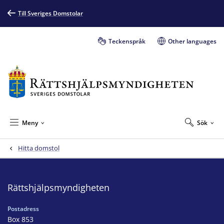
Till Sveriges Domstolar
Teckenspråk
Other languages
Meny
Sök
Hitta domstol
Rättshjälpsmyndigheten
Postadress
Box 853