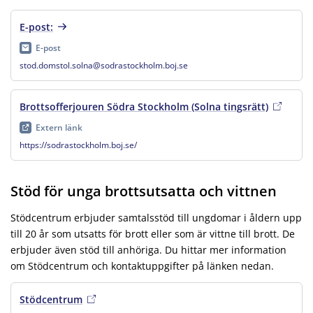
E-post:
E-post
stod.domstol.solna@sodrastockholm.boj.se
Brottsofferjouren Södra Stockholm (Solna tingsrätt)
, extern 
Extern länk
https://sodrastockholm.boj.se/
Stöd för unga brottsutsatta och vittnen
Stödcentrum erbjuder samtalsstöd till ungdomar i åldern upp
till 20 år som utsatts för brott eller som är vittne till brott. De
erbjuder även stöd till anhöriga. Du hittar mer information
om Stödcentrum och kontaktuppgifter på länken nedan.
Stödcentrum
, extern länk
, öppnas i ny flik