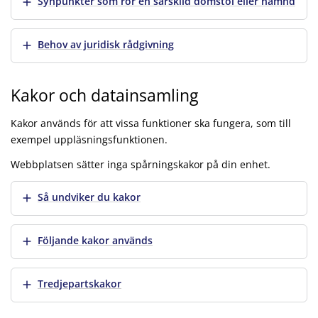
Visa mer
Synpunkter som rör en särskild domstol eller nämnd
Visa mer
Behov av juridisk rådgivning
Kakor och datainsamling
Kakor används för att vissa funktioner ska fungera, som till
exempel uppläsningsfunktionen.
Webbplatsen sätter inga spårningskakor på din enhet.
Visa mer
Så undviker du kakor
Visa mer
Följande kakor används
Visa mer
Tredjepartskakor