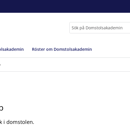
Sök
lsakademin
Röster om Domstolsakademin
b
b
k i domstolen.