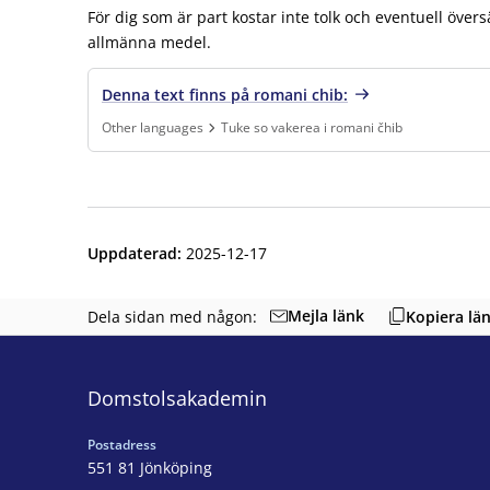
För dig som är part kostar inte tolk och eventuell övers
allmänna medel.
Denna text finns på romani chib:
Other languages
Tuke so vakerea i romani čhib
Finns under:
Other languages, Tuke so vakerea i romani čhib
.
Uppdaterad
:
2025-12-17
Mejla länk
Dela sidan med någon:
Kopiera lä
Domstolsakademin
Postadress
551 81 Jönköping