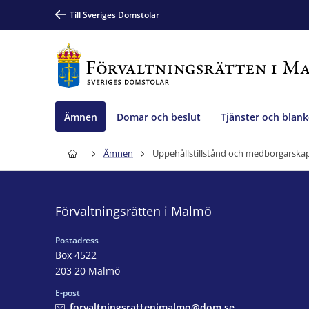
Till Sveriges Domstolar
Ämnen
Domar och beslut
Tjänster och blank
Ämnen
Uppehållstillstånd och medborgarska
Förvaltningsrätten i Malmö
Postadress
Box 4522
203 20 Malmö
E-post
forvaltningsrattenimalmo@dom.se