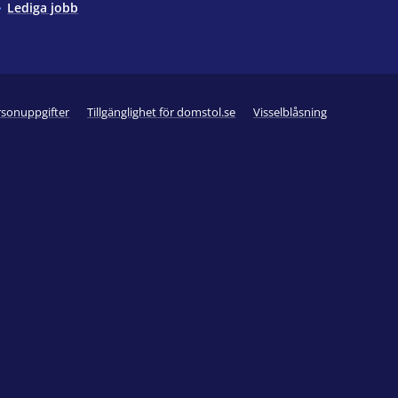
Lediga jobb
rsonuppgifter
Tillgänglighet för domstol.se
Visselblåsning