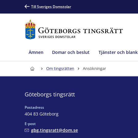
Till Sveriges Domstolar
Ämnen
Domar och beslut
Tjänster och blank
Om tingsrätten
Ansökningar
Göteborgs tingsrätt
Postadress
404 83 Göteborg
E-post
gbg.tingsratt@dom.se