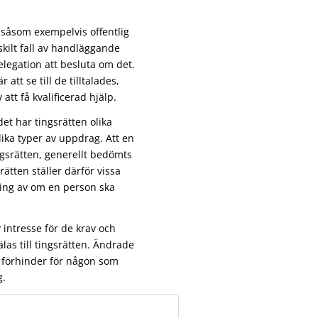
 såsom exempelvis offentlig
skilt fall av handläggande
legation att besluta om det.
att se till de tilltalades,
tt få kvalificerad hjälp.
et har tingsrätten olika
ika typer av uppdrag. Att en
ngsrätten, generellt bedömts
ätten ställer därför vissa
ning av om en person ska
intresse för de krav och
as till tingsrätten. Ändrade
 förhinder för någon som
g.