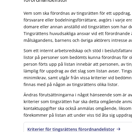
Vem som ska förordnas av tingsrätten för ett uppdrag,
försvarare eller bodelningsförrättare, avgörs i varje en
domare eller annan anställd vid tingsrätten som har de
Tingsrättens huvudsakliga ansvar vid ett förordnande är 
målsägandens, barnens och övriga aktörers intresse av a
Som ett internt arbetsredskap och stöd i beslutsfattand
listor på personer som bedömts kunna förordnas för ol
person förts upp på listan innebär att personen, av ti
lämplig för uppdrag av det slag som listan avser. Tingsr
minimikrav, samt utgår från vissa kriterier vid bedöm
finnas med på någon av tingsrättens olika listor.
Ändras förutsättningarna i något hänseende som är av 
kriterier som tingsrätten har ska detta omgående anmäl
kontaktuppgifter ska också anmälas omgående, liksom
förekommer på listan att under viss tid åta sig uppdra
Kriterier för tingsrättens förordnandelistor