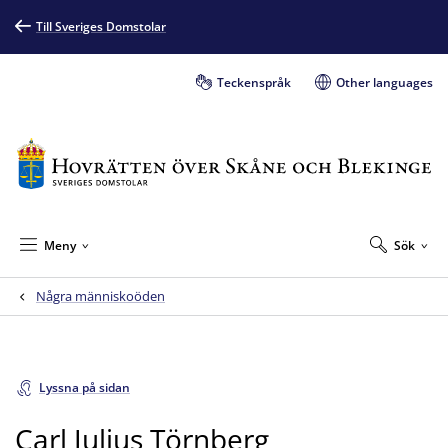
Till Sveriges Domstolar
Teckenspråk
Other languages
Meny
Sök
Några människoöden
Lyssna på sidan
Carl Julius Törnberg