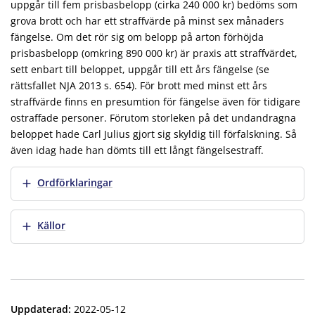
uppgår till fem prisbasbelopp (cirka 240 000 kr) bedöms som
grova brott och har ett straffvärde på minst sex månaders
fängelse. Om det rör sig om belopp på arton förhöjda
prisbasbelopp (omkring 890 000 kr) är praxis att straffvärdet,
sett enbart till beloppet, uppgår till ett års fängelse (se
rättsfallet NJA 2013 s. 654). För brott med minst ett års
straffvärde finns en presumtion för fängelse även för tidigare
ostraffade personer. Förutom storleken på det undandragna
beloppet hade Carl Julius gjort sig skyldig till förfalskning. Så
även idag hade han dömts till ett långt fängelsestraff.
Visa mer
Ordförklaringar
Visa mer
Källor
Uppdaterad
:
2022-05-12