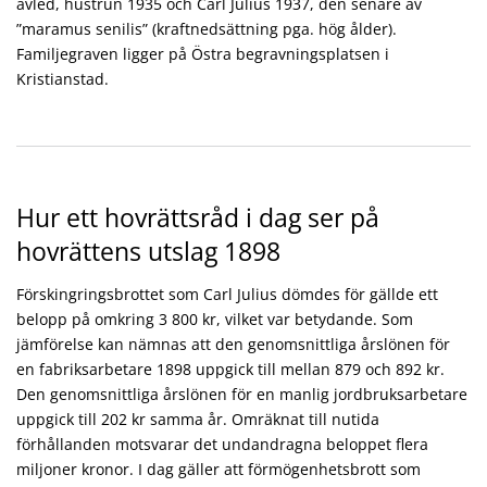
avled, hustrun 1935 och Carl Julius 1937, den senare av
”maramus senilis” (kraftnedsättning pga. hög ålder).
Familjegraven ligger på Östra begravningsplatsen i
Kristianstad.
Hur ett hovrättsråd i dag ser på
hovrättens utslag 1898
Förskingringsbrottet som Carl Julius dömdes för gällde ett
belopp på omkring 3 800 kr, vilket var betydande. Som
jämförelse kan nämnas att den genomsnittliga årslönen för
en fabriksarbetare 1898 uppgick till mellan 879 och 892 kr.
Den genomsnittliga årslönen för en manlig jordbruksarbetare
uppgick till 202 kr samma år. Omräknat till nutida
förhållanden motsvarar det undandragna beloppet flera
miljoner kronor. I dag gäller att förmögenhetsbrott som