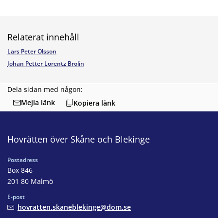
Relaterat innehåll
Lars Peter Olsson
Johan Petter Lorentz Brolin
Dela sidan med någon:
Mejla länk
Kopiera länk
Hovrätten över Skåne och Blekinge
Postadress
Box 846
201 80 Malmö
E-post
hovratten.skaneblekinge@dom.se