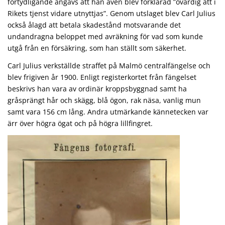
förtydligande angavs att han även blev förklarad ”ovärdig att i
Rikets tjenst vidare utnyttjas”. Genom utslaget blev Carl Julius
också ålagd att betala skadestånd motsvarande det
undandragna beloppet med avräkning för vad som kunde
utgå från en försäkring, som han ställt som säkerhet.
Carl Julius verkställde straffet på Malmö centralfängelse och
blev frigiven år 1900. Enligt registerkortet från fängelset
beskrivs han vara av ordinär kroppsbyggnad samt ha
gråsprängt hår och skägg, blå ögon, rak näsa, vanlig mun
samt vara 156 cm lång. Andra utmärkande kännetecken var
ärr över högra ögat och på högra lillfingret.