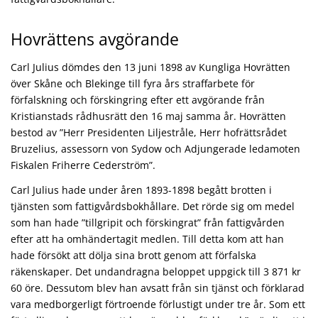
Hovrättens avgörande
Carl Julius dömdes den 13 juni 1898 av Kungliga Hovrätten
över Skåne och Blekinge till fyra års straffarbete för
förfalskning och förskingring efter ett avgörande från
Kristianstads rådhusrätt den 16 maj samma år. Hovrätten
bestod av ”Herr Presidenten Liljestråle, Herr hofrättsrådet
Bruzelius, assessorn von Sydow och Adjungerade ledamoten
Fiskalen Friherre Cederström”.
Carl Julius hade under åren 1893-1898 begått brotten i
tjänsten som fattigvårdsbokhållare. Det rörde sig om medel
som han hade ”tillgripit och förskingrat” från fattigvården
efter att ha omhändertagit medlen. Till detta kom att han
hade försökt att dölja sina brott genom att förfalska
räkenskaper. Det undandragna beloppet uppgick till 3 871 kr
60 öre. Dessutom blev han avsatt från sin tjänst och förklarad
vara medborgerligt förtroende förlustigt under tre år. Som ett