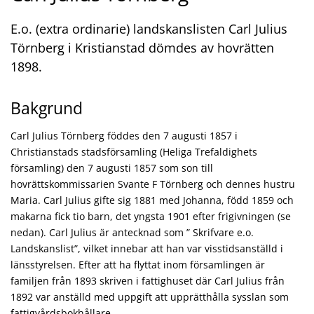
E.o. (extra ordinarie) landskanslisten Carl Julius
Törnberg i Kristianstad dömdes av hovrätten
1898.
Bakgrund
Carl Julius Törnberg föddes den 7 augusti 1857 i
Christianstads stadsförsamling (Heliga Trefaldighets
församling) den 7 augusti 1857 som son till
hovrättskommissarien Svante F Törnberg och dennes hustru
Maria. Carl Julius gifte sig 1881 med Johanna, född 1859 och
makarna fick tio barn, det yngsta 1901 efter frigivningen (se
nedan). Carl Julius är antecknad som ” Skrifvare e.o.
Landskanslist”, vilket innebar att han var visstidsanställd i
länsstyrelsen. Efter att ha flyttat inom församlingen är
familjen från 1893 skriven i fattighuset där Carl Julius från
1892 var anställd med uppgift att upprätthålla sysslan som
fattigvårdsbokhållare.