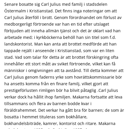
Senare bosatte sig Carl Julius med familj i stadsdelen
Östermalm i Kristianstad. Det finns inga noteringar om att
Carl Julius återföll i brott. Genom förordnandet om förlust av
medborgerligt förtroende var han en tid efter utslaget
förbjuden att inneha allmän tjänst och det är oklart vad han
arbetade med; i kyrkböckerna behöll han sin titel som f.d.
landskontorist. Man kan anta att brottet medförde att han
tappade rejält i anseende i Kristianstad, som var en liten
stad. Vad som talar för detta är att brottet förskingring ofta
innehåller ett stort mått av sviket förtroende, vilket kan få
människor i omgivningen att ta avstånd. Till detta kommer att
Carl Julius genom faderns yrke som hovrättskommissarie bör
ha ansetts komma från en finare familj, vilket gjort att
prestigeförlusten rimligen bör ha blivit påtaglig .Carl Julius
verkar dock ha hållit ihop familjen. Makarna fortsatte att leva
tillsammans och flera av barnen bodde kvar i
föräldrahemmet. Det verkar ha gått bra för barnen; de som är
bosatta i hemmet tituleras som bokhållare,
bokhandelsbiträde, kamrer, kontorist och ritare. Makarna