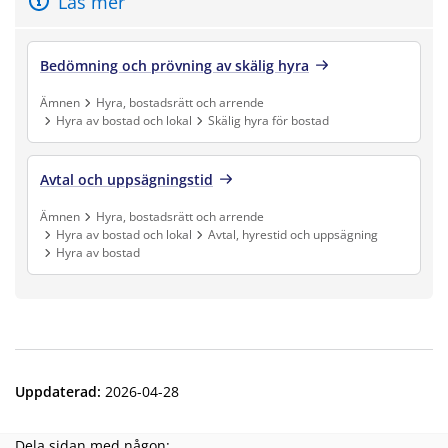
Läs mer
Bedömning och prövning av skälig hyra
Ämnen
Hyra, bostadsrätt och arrende
Hyra av bostad och lokal
Skälig hyra för bostad
Finns under:
Ämnen, Hyra, bostadsrätt och arrende, Hyra av bostad och lok
Avtal och uppsägningstid
Ämnen
Hyra, bostadsrätt och arrende
Hyra av bostad och lokal
Avtal, hyrestid och uppsägning
Hyra av bostad
Finns under:
Ämnen, Hyra, bostadsrätt och arrende, Hyra av bostad och lo
Uppdaterad
:
2026-04-28
Dela sidan med någon: