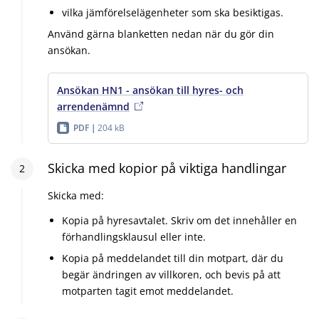
vilka jämförelselägenheter som ska besiktigas.
Använd gärna blanketten nedan när du gör din
ansökan.
Ansökan HN1 - ansökan till hyres- och
arrendenämnd
PDF
204 kB
Steg
Skicka med kopior på viktiga handlingar
2
:
2
Skicka med:
Kopia på hyresavtalet. Skriv om det innehåller en
förhandlingsklausul eller inte.
Kopia på meddelandet till din motpart, där du
begär ändringen av villkoren, och bevis på att
motparten tagit emot meddelandet.