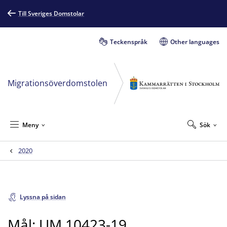
Till Sveriges Domstolar
Teckenspråk
Other languages
Migrationsöverdomstolen
Meny
Sök
2020
Lyssna på sidan
Mål: UM 10423-19