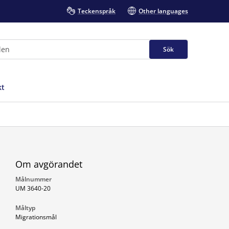
Teckenspråk
Other languages
Sök
kt
Om avgörandet
Målnummer
UM 3640-20
Måltyp
Migrationsmål