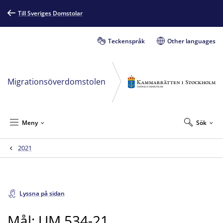
Till Sveriges Domstolar
Teckenspråk
Other languages
Migrationsöverdomstolen
Meny
Sök
2021
Lyssna på sidan
Mål: UM 534-21