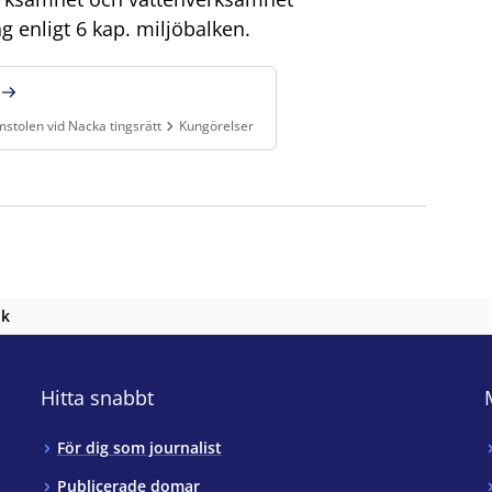
g enligt 6 kap. miljöbalken.
stolen vid Nacka tingsrätt
Kungörelser
 miljödomstolen vid Nacka tingsrätt, Kungörelser
.
nk
Hitta snabbt
För dig som journalist
Publicerade domar