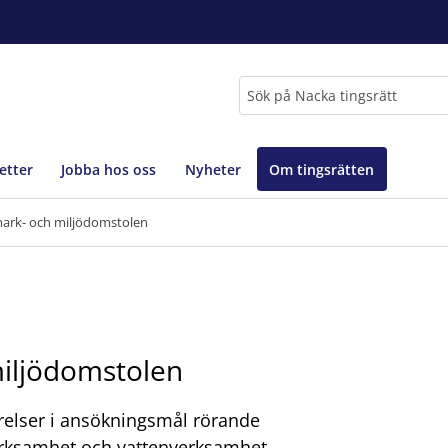
Sök
etter
Jobba hos oss
Nyheter
Om tingsrätten
mark- och miljödomstolen
miljödomstolen
örelser i ansökningsmål rörande
g verksamhet och vattenverksamhet