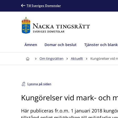
Till Sveriges Domstolar
Ämnen
Domar och beslut
Tjänster och blank
Om tingsrätten
Aktuellt
Kungörelser vid 
Lyssna på sidan
Kungörelser vid mark- och 
Här publiceras fr.o.m. 1 januari 2018 kung
tillstånd enligt miljöbalken till miljöfarli