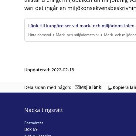
vari det ingår en miljökonsekvensbeskrivnin
Länk till kungörelser vid mark- och miljödomstolen
Hitta domstol
Mark- och miljödomstolar
Mark- och miljödom
Finns under:
Hitta domstol, Mark- och miljödomstolar, Mark- och
Uppdaterad
:
2022-02-18
Mejla länk
Dela sidan med någon:
Kopiera lä
Nacka tingsrätt
Postadress
Box 69