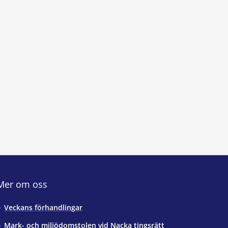
Mer om oss
Veckans förhandlingar
Mark- och miljödomstolen vid Nacka tingsrätt