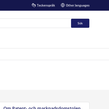
Teckenspråk
Other languages
Sök
Om Patent- och marknadsdomstolen