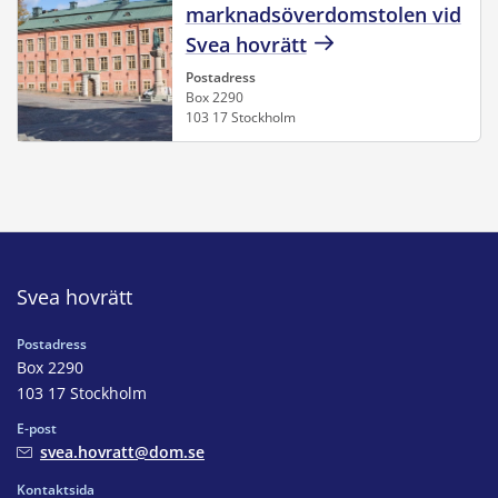
marknadsöverdomstolen vid
Svea hovrätt
Postadress
Box 2290
103 17 Stockholm
Svea hovrätt
Postadress
Box 2290
103 17 Stockholm
E-post
svea.hovratt@dom.se
Kontaktsida