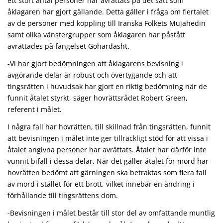
ett stort antal personer har avrättats på det sätt som
åklagaren har gjort gällande. Detta gäller i fråga om flertalet
av de personer med koppling till Iranska Folkets Mujahedin
samt olika vänstergrupper som åklagaren har påstått
avrättades på fängelset Gohardasht.
-Vi har gjort bedömningen att åklagarens bevisning i
avgörande delar är robust och övertygande och att
tingsrätten i huvudsak har gjort en riktig bedömning när de
funnit åtalet styrkt, säger hovrättsrådet Robert Green,
referent i målet.
I några fall har hovrätten, till skillnad från tingsrätten, funnit
att bevisningen i målet inte ger tillräckligt stöd för att vissa i
åtalet angivna personer har avrättats. Åtalet har därför inte
vunnit bifall i dessa delar. När det gäller åtalet för mord har
hovrätten bedömt att gärningen ska betraktas som flera fall
av mord i stället för ett brott, vilket innebär en ändring i
förhållande till tingsrättens dom.
-Bevisningen i målet består till stor del av omfattande muntlig