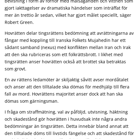
bevisning i form av förhör med målsäganden och vittnen som
gjort iakttagelser av dramatiska händelser som inträffat för
mer än trettio år sedan, vilket har gjort målet speciellt, säger
Robert Green.
Hovrätten delar tingsrättens bedömning att avrättningarna av
fångar med koppling till Iranska Folkets Mujahedin har ett
sådant samband (nexus) med konflikten mellan Iran och Irak
att den ska rubriceras som ett folkrättsbrott. I likhet med
tingsrätten anser hovrätten också att brottet ska betraktas
som grovt.
En av rättens ledamöter är skiljaktig såvitt avser mordåtalet
och anser att den tilltalade ska dömas för medhjälp till flera
fall av mord. Hovrättens majoritet anser dock att han ska
dömas som gärningsman.
I fråga om straffmätning, val av påföljd, utvisning, häktning
och skadestånd gör hovrätten i huvudsak inte några andra
bedömningar än tingsrätten. Detta innebär bland annat att
den tilltalade döms till livstids fängelse och att skadestånd för