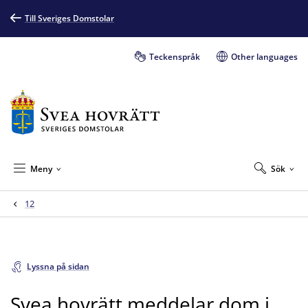
Till Sveriges Domstolar
Teckenspråk
Other languages
Meny
Sök
12
Lyssna på sidan
Svea hovrätt meddelar dom i