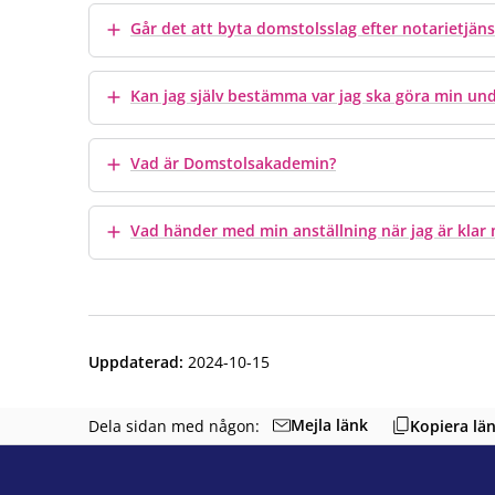
Visa mer
Går det att byta domstolsslag efter notarietjän
Visa mer
Kan jag själv bestämma var jag ska göra min und
Visa mer
Vad är Domstolsakademin?
Visa mer
Vad händer med min anställning när jag är klar
Uppdaterad
:
2024-10-15
Mejla länk
Dela sidan med någon:
Kopiera lä