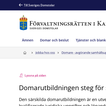
Till Sveriges Domstolar
Ämnen
Domar och beslut
Tjänster och blank
Jobba hos oss
Domare - avgörande samhällsu
Lyssna på sidan
Domarutbildningen steg för 
Den särskilda domarutbildningen är en utv
kvalificerade juridiska uppgifter och löpan