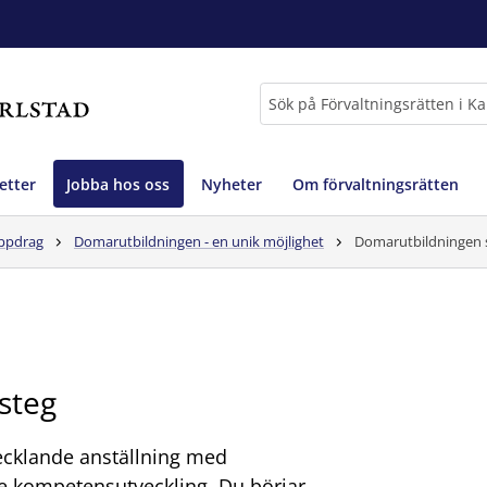
Sök
etter
Jobba hos oss
Nyheter
Om förvaltningsrätten
ppdrag
Domarutbildningen - en unik möjlighet
Domarutbildningen s
steg
ecklande anställning med
de kompetensutveckling. Du börjar