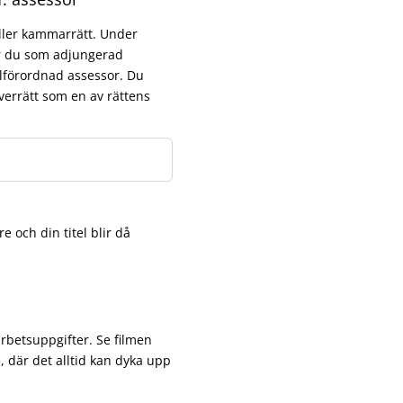
ller kammarrätt. Under
ar du som adjungerad
illförordnad assessor. Du
errätt som en av rättens
e och din titel blir då
arbetsuppgifter. Se filmen
, där det alltid kan dyka upp