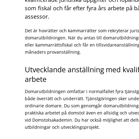
som fiskal och får efter fyra års arbete på b
assessor.
Det är hovrätter och kammarrätter som rekryterar jurist
domarutbildningen. När du antas till domarutbildning
eller kammarrättsfiskal och får en tillsvidareanställni
månaders provanställning.
Utvecklande anställning med kvalifi
arbete
Domarutbildningen omfattar i normalfallet fyra tjänst
både överrätt och underrätt. Tjänstgöringen sker und
ordinarie domare. Du som genomgår domarutbildningen
praktiska arbetet på domstol även en allsidig och utve
vid Domstolsakademin. Du har också möjlighet att del
utbildningar och utvecklingsprojekt.