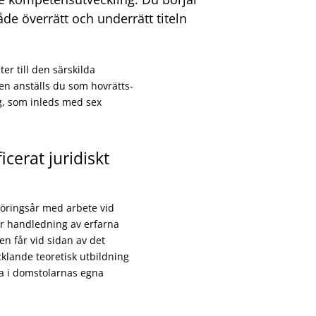
åde överrätt och underrätt titeln
er till den särskilda
en anställs du som hovrätts-
ng, som inleds med sex
cerat juridiskt
göringsår med arbete vid
er handledning av erfarna
 får vid sidan av det
cklande teoretisk utbildning
ta i domstolarnas egna