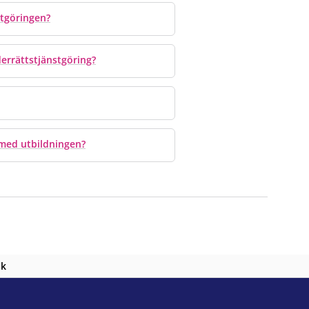
stgöringen?
errättstjänstgöring?
 med utbildningen?
nk