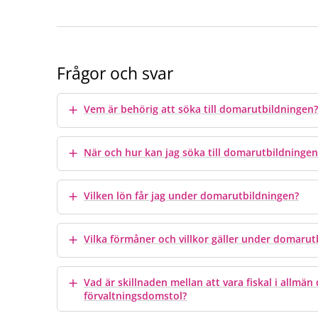
Möt vår medarbetare Evelina Edberg, fiskal
Frågor och svar
Visa mer
Vem är behörig att söka till domarutbildningen?
Visa mer
När och hur kan jag söka till domarutbildningen
Visa mer
Vilken lön får jag under domarutbildningen?
Visa mer
Vilka förmåner och villkor gäller under domarut
Visa mer
Vad är skillnaden mellan att vara fiskal i allmä
förvaltningsdomstol?