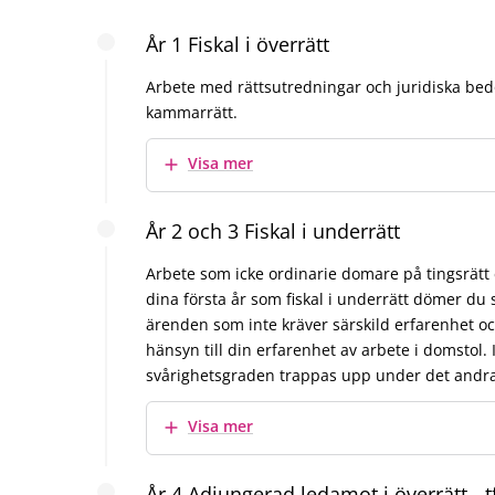
År 1 Fiskal i överrätt
Arbete med rättsutredningar och juridiska bedö
kammarrätt.
Visa mer
År 2 och 3 Fiskal i underrätt
Arbete som icke ordinarie domare på tingsrätt e
dina första år som fiskal i underrätt dömer du 
ärenden som inte kräver särskild erfarenhet 
hänsyn till din erfarenhet av arbete i domstol. 
svårighetsgraden trappas upp under det andra 
Visa mer
År 4 Adjungerad ledamot i överrätt - t