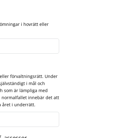
mningar i hovrätt eller
ller förvaltningsrätt. Under
självständigt i mål och
och som är lämpliga med
I normalfallet innebär det att
året i underrätt.
f. assessor