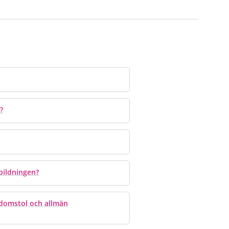
?
bildningen?
n domstol och allmän