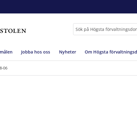
Sök
 målen
Jobba hos oss
Nyheter
Om Högsta förvaltnings
8-06