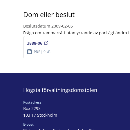
Dom eller beslut
Beslutsdatum
2009-02-05
Fråga om kammarrätt utan yrkande av part ägt ändra ink
3888-06
PDF
9 kB
Högsta förvaltningsdomstolen
Postadress
Box 2293
103 17 Stockholm
E-post