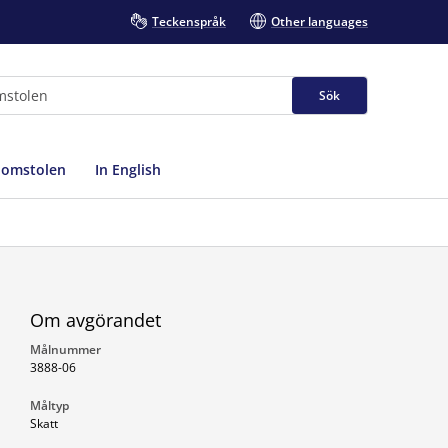
Teckenspråk
Other languages
Sök
domstolen
In English
Om avgörandet
Målnummer
3888-06
Måltyp
Skatt