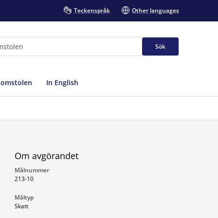
Teckenspråk
Other languages
Sök
domstolen
In English
Om avgörandet
Målnummer
213-10
Måltyp
Skatt