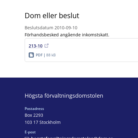
Dom eller beslut
Beslutsdatum
2010-09-10
Förhandsbesked angående inkomstskatt.
213-10
PDF
88 kB
Högsta förvaltningsdomstolen
Postadress
Box 2293
103 17 Stockholm
E-post