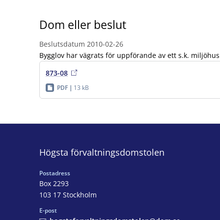
Dom eller beslut
Beslutsdatum
2010-02-26
Bygglov har vägrats för uppförande av ett s.k. miljöhu
873-08
PDF
13 kB
Högsta förvaltningsdomstolen
Postadress
Box 2293
103 17 Stockholm
E-post