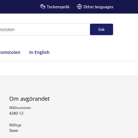
Teckenspråk
Other languages
Sök
domstolen
In English
Om avgörandet
Målnummer
4280-12
Måltyp
Skatt