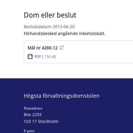
Dom eller beslut
Beslutsdatum
2013-06-20
Förhandsbesked angående inkomstskatt.
Mål nr 4280-12
PDF
156 kB
Högsta förvaltningsdomstolen
Postadress
Box 2293
103 17 Stockholm
E-post